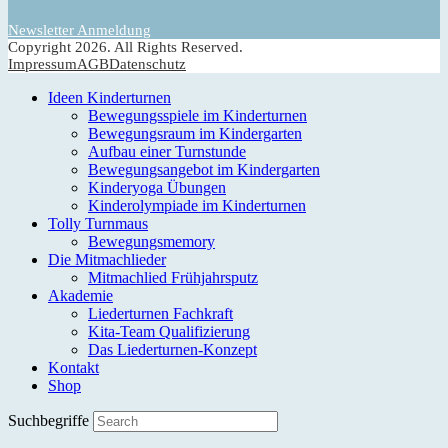
Newsletter Anmeldung
Copyright 2026. All Rights Reserved.
Impressum
AGB
Datenschutz
Ideen Kinderturnen
Bewegungsspiele im Kinderturnen
Bewegungsraum im Kindergarten
Aufbau einer Turnstunde
Bewegungsangebot im Kindergarten
Kinderyoga Übungen
Kinderolympiade im Kinderturnen
Tolly Turnmaus
Bewegungsmemory
Die Mitmachlieder
Mitmachlied Frühjahrsputz
Akademie
Liederturnen Fachkraft
Kita-Team Qualifizierung
Das Liederturnen-Konzept
Kontakt
Shop
Suchbegriffe