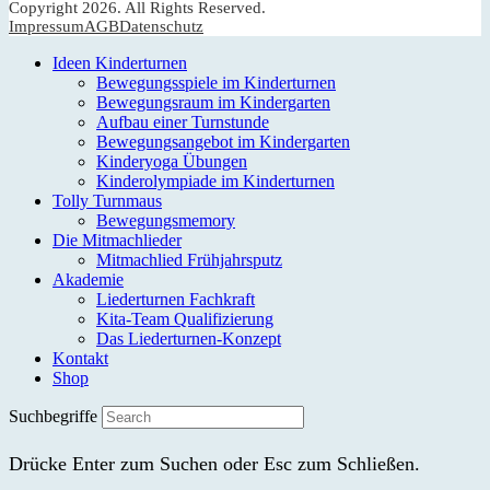
Copyright 2026. All Rights Reserved.
Impressum
AGB
Datenschutz
Ideen Kinderturnen
Bewegungsspiele im Kinderturnen
Bewegungsraum im Kindergarten
Aufbau einer Turnstunde
Bewegungsangebot im Kindergarten
Kinderyoga Übungen
Kinderolympiade im Kinderturnen
Tolly Turnmaus
Bewegungsmemory
Die Mitmachlieder
Mitmachlied Frühjahrsputz
Akademie
Liederturnen Fachkraft
Kita-Team Qualifizierung
Das Liederturnen-Konzept
Kontakt
Shop
Suchbegriffe
Drücke Enter zum Suchen oder Esc zum Schließen.